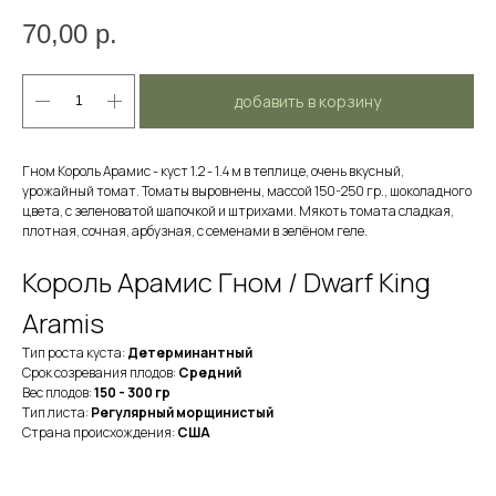
70,00
р.
добавить в корзину
Гном Король Арамис - куст 1.2 - 1.4 м в теплице, очень вкусный,
урожайный томат. Томаты выровнены, массой 150-250 гр., шоколадного
цвета, с зеленоватой шапочкой и штрихами. Мякоть томата сладкая,
плотная, сочная, арбузная, с семенами в зелёном геле.
Король Арамис Гном / Dwarf King
Aramis
Тип роста куста:
Детерминантный
Срок созревания плодов:
Средний
Вес плодов:
150 - 300 гр
Тип листа:
Регулярный морщинистый
Страна происхождения:
США