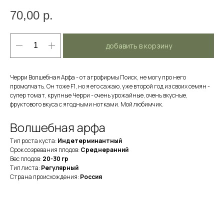
70,00
р.
добавить в корзину
Черри Волшебная Арфа - от агрофирмы Поиск, не могу про него
промолчать. Он тоже F1, но я его сажаю, уже второй год из своих семян -
супер томат, крупные Черри - очень урожайные, очень вкусные,
фруктового вкуса с ягодными нотками. Мой любимчик.
Волшебная арфа
Тип роста куста:
Индетерминантный
Срок созревания плодов:
Среднеранний
Вес плодов:
20-30 гр
Тип листа:
Регулярный
Страна происхождения:
Россия