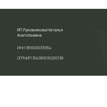
ИП Луковникова Наталья
Анатольевна
ИНН 381600033954
ОГРНИП 304381630200138