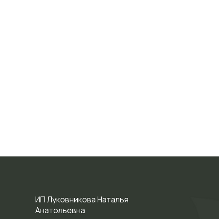
ИП Луковникова Наталья
Анатольевна