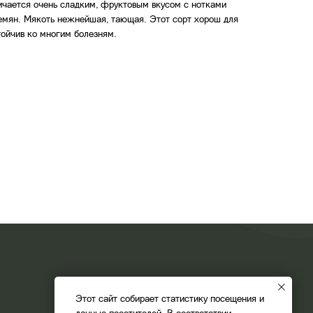
личается очень сладким, фруктовым вкусом с нотками
емян. Мякоть нежнейшая, тающая. Этот сорт хорош для
тойчив ко многим болезням.
НА ГЛАВНУЮ
Этот сайт собирает статистику посещения и
данные посетителей. В соответствии