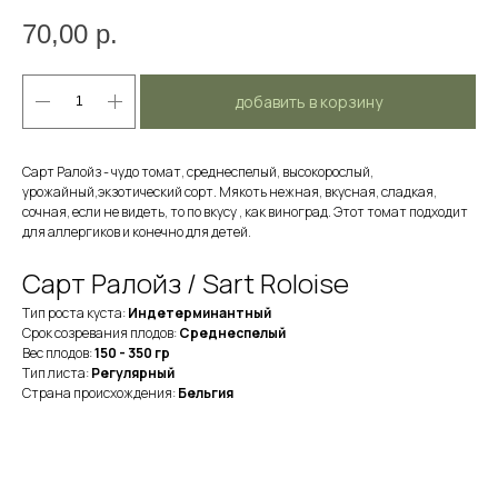
70,00
р.
добавить в корзину
Сарт Ралойз - чудо томат, среднеспелый, высокорослый,
урожайный,экзотический сорт. Мякоть нежная, вкусная, сладкая,
сочная, если не видеть, то по вкусу , как виноград. Этот томат подходит
для аллергиков и конечно для детей.
Сарт Ралойз / Sart Roloise
Тип роста куста:
Индетерминантный
Срок созревания плодов:
Среднеспелый
Вес плодов:
150 - 350 гр
Тип листа:
Регулярный
Страна происхождения:
Бельгия