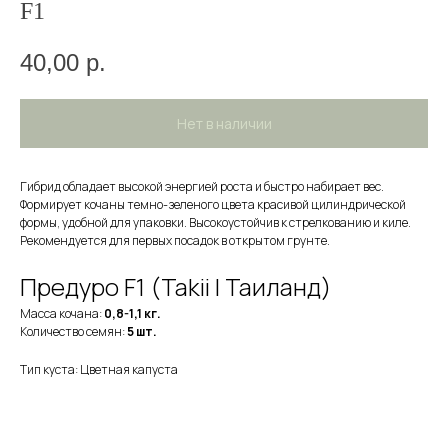
F1
40,00
р.
Нет в наличии
Гибрид обладает высокой энергией роста и быстро набирает вес.
Формирует кочаны темно-зеленого цвета красивой цилиндрической
формы, удобной для упаковки. Высокоустойчив к стрелкованию и киле.
Рекомендуется для первых посадок в открытом грунте.
Предуро F1 (Takii | Таиланд)
Масса кочана:
0,8-1,1 кг.
Количество семян:
5 шт.
Тип куста: Цветная капуста