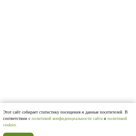
ИП Луковникова Наталья
Анатольевна
ИНН 381600033954
ОГРНИП 304381630200138
Политика конфиденциальности
Договор оферты
Cогласие на обработку
персональных данных
Этот сайт собирает статистику посещения и данные посетителей. В
соответствии с
политикой конфиденциальности сайта
и
политикой
cookies.