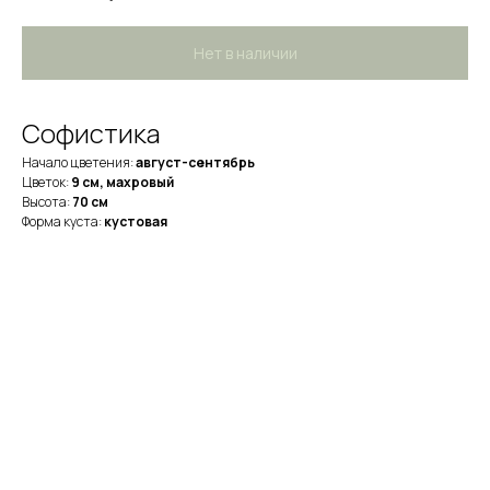
Нет в наличии
Софистика
Начало цветения:
август-сентябрь
Цветок:
9 см, махровый
Высота:
70 см
Форма куста:
кустовая
НА ГЛАВНУЮ
ИП Луковникова Наталья
Анатольевна