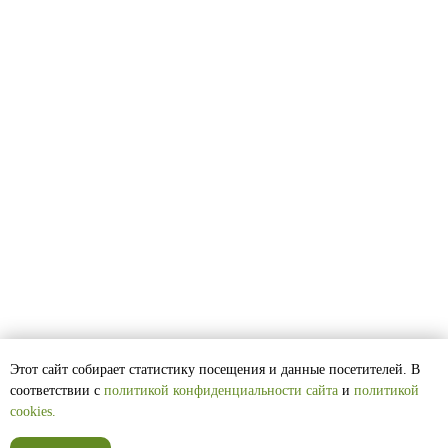
ИП Луковникова Наталья
Анатольевна
ИНН 381600033954
ОГРНИП 304381630200138
Политика конфиденциальности
Договор оферты
Cогласие на обработку
персональных данных
Этот сайт собирает статистику посещения и данные посетителей. В
соответствии с
политикой конфиденциальности сайта
и
политикой
cookies.