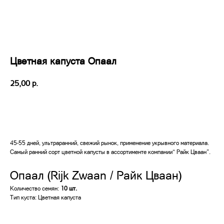
Цветная капуста Опаал
р.
25,00
добавить в корзину
45-55 дней, ультраранний, свежий рынок, применение укрывного материала.
Самый ранний сорт цветной капусты в ассортименте компании“ Райк Цваан”.
Опаал (Rijk Zwaan / Райк Цваан)
Количество семян:
10 шт.
Тип куста: Цветная капуста