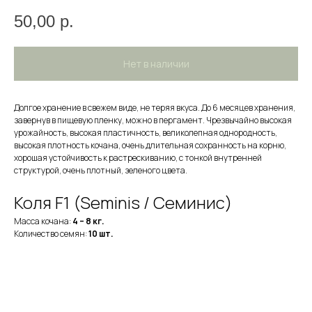
50,00
р.
Нет в наличии
Долгое хранение в свежем виде, не теряя вкуса. До 6 месяцев хранения,
завернув в пищевую пленку, можно в пергамент. Чрезвычайно высокая
урожайность, высокая пластичность, великолепная однородность,
высокая плотность кочана, очень длительная сохранность на корню,
хорошая устойчивость к растрескиванию, с тонкой внутренней
структурой, очень плотный, зеленого цвета.
Коля F1 (Seminis / Семинис)
Масса кочана:
4 – 8 кг.
Количество семян:
10 шт.
НА ГЛАВНУЮ