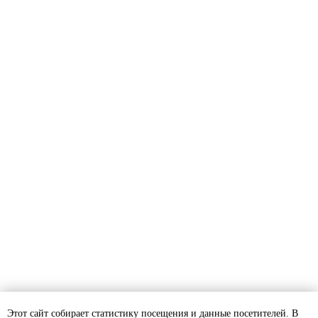
ИП Луковникова Наталья
Анатольевна
ИНН 381600033954
ОГРНИП 304381630200138
Политика конфиденциальности
Договор оферты
Cогласие на обработку
персональных данных
Этот сайт собирает статистику посещения и данные посетителей. В